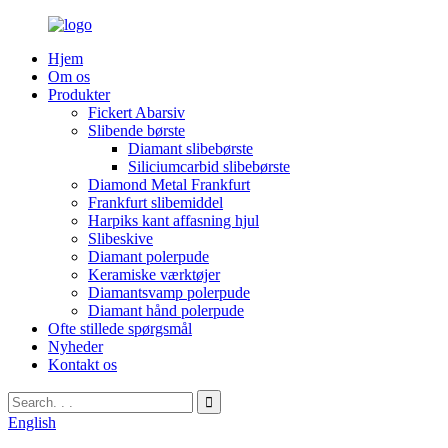
Hjem
Om os
Produkter
Fickert Abarsiv
Slibende børste
Diamant slibebørste
Siliciumcarbid slibebørste
Diamond Metal Frankfurt
Frankfurt slibemiddel
Harpiks kant affasning hjul
Slibeskive
Diamant polerpude
Keramiske værktøjer
Diamantsvamp polerpude
Diamant hånd polerpude
Ofte stillede spørgsmål
Nyheder
Kontakt os
English