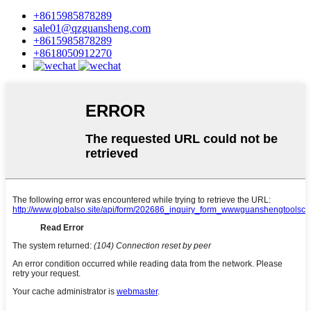
+8615985878289
sale01@qzguansheng.com
+8615985878289
+8618050912270