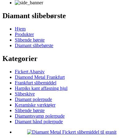
Diamant slibebørste
Hjem
Produkter
Slibende børste
Diamant slibebørste
Kategorier
Fickert Abarsiv
Diamond Metal Frankfurt
Frankfurt slibemiddel
Harpiks kant affasning hjul
Slibeskive
Diamant polerpude
Keramiske værktøjer
Slibende børste
Diamantsvamp polerpude
Diamant hånd polerpude