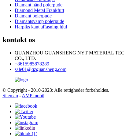
Diamant hånd polerpude
Diamond Metal Frankfurt
Diamant polerpude
Diamantsvamp polerpude
Harpiks kant affasning hjul
kontakt os
QUANZHOU GUANSHENG NYT MATERIAL TEC
CO., LTD.
+8615985878289
sale01@qzguansheng.com
© Copyright - 2010-2023: Alle rettigheder forbeholdes.
Sitemap
-
AMP mobil